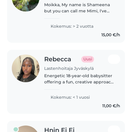
Moikka, My name is Shameena
but you can call me Mimi, I've
always loved being around kids,
have been an aupair in Spain
Kokemus: > 2 vuotta
and worked with animation in
15,00 €/h
hotels for kids as well. I'm easy..
Rebecca
Uusi
Lastenhoitaja Jyväskylä
Energetic 18-year-old babysitter
offering a fun, creative approach
to care. Fluent in English and
Finnish with experience with
Kokemus: < 1 vuosi
preschoolers through teens. I
11,00 €/h
love music, games, and..
Hnin Ei Ei