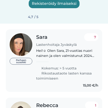
Rekisteröidy ilmaiseksi
4,7 / 5
Sara
7
Lastenhoitaja Jyväskylä
Hei!☺️ Olen Sara, 21-vuotias nuori
nainen ja olen valmistunut 2024
toukokuussa varhaiskasvatuksen
Perheen
suosikki
lastenohjaajaksi. Minulla on
Kokemus: > 5 vuotta
kokemusta 7 vuoden ajalta 0-7
Rikostaustaote lasten kanssa
vuotiaista lapsista (vauvoista..
toimimiseen
15,00 €/h
Rebecca
1