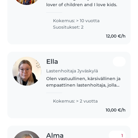
lover of children and I love kids.
Kokemus: > 10 vuotta
Suositukset: 2
12,00 €/h
Ella
Lastenhoitaja Jyväskylä
Olen vastuullinen, kärsivällinen ja
empaattinen lastenhoitaja, jolla
on 2 vuoden kokemus lasten
kanssa työskentelystä. Olen
Kokemus: > 2 vuotta
lastenohjaaja opiskelija.
10,00 €/h
Työskentelen mielellään kaiken..
Alma
1