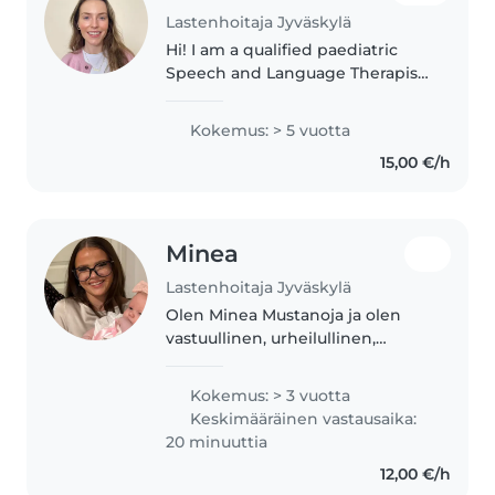
Lastenhoitaja Jyväskylä
Hi! I am a qualified paediatric
Speech and Language Therapist
and hold a Master's degree in
Speech and Language Therapy,
Kokemus: > 5 vuotta
as well as a Bachelor's degree in
15,00 €/h
Early Childhood Education..
Minea
Lastenhoitaja Jyväskylä
Olen Minea Mustanoja ja olen
vastuullinen, urheilullinen,
energinen ja kärsivällinen teini-
ikäinen lastenhoitaja. Minulla on
Kokemus: > 3 vuotta
3 vuoden kokemus vauvojen,
Keskimääräinen vastausaika:
taaperoiden, esikoululaisten..
20 minuuttia
12,00 €/h