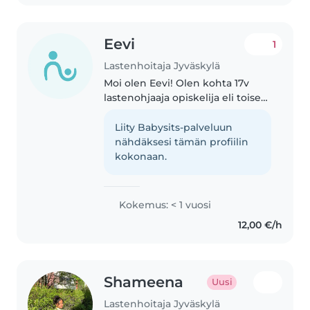
Eevi
1
Lastenhoitaja Jyväskylä
Moi olen Eevi! Olen kohta 17v
lastenohjaaja opiskelija eli toisen
vuoden opiskelija. Minulla on jo
jonkinverran kokemusta lapsista
Liity Babysits-palveluun
koska olen ollut kahdessa
nähdäksesi tämän profiilin
harjottelussa päiväkodissa..
kokonaan.
Kokemus: < 1 vuosi
12,00 €/h
Shameena
Uusi
Lastenhoitaja Jyväskylä