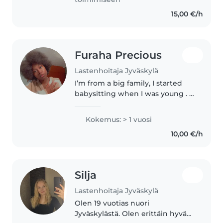
5. In..
15,00 €/h
Furaha Precious
Lastenhoitaja Jyväskylä
I’m from a big family, I started
babysitting when I was young . I
babysat my cousins and our
neighbors’ children. At the
Kokemus: > 1 vuosi
moment I’m a hoiva avustaja
10,00 €/h
student and I love spending my..
Silja
Lastenhoitaja Jyväskylä
Olen 19 vuotias nuori
Jyväskylästä. Olen erittäin hyvä