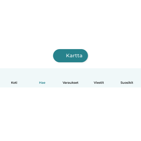
Kartta
Koti
Hae
Varaukset
Viestit
Suosikit
Suomi
Näin se toimii
Ohje
Ehdot & tietosuoja