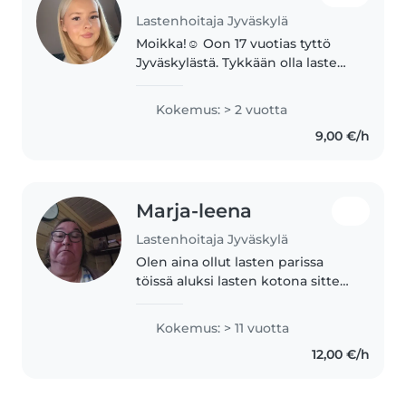
Lastenhoitaja Jyväskylä
Moikka!☺️ Oon 17 vuotias tyttö
Jyväskylästä. Tykkään olla lasten
kanssa ja se on ollut mulle aina
tosi helppoa, koska oon ollut
Kokemus: > 2 vuotta
lasten kanssa tekemisissä monta
9,00 €/h
vuotta. Olen käynyt..
Marja-leena
Lastenhoitaja Jyväskylä
Olen aina ollut lasten parissa
töissä aluksi lasten kotona sitten
20vuotta perhepäivähoitajana ja
viellä 16vuotta päiväkodissa.
Kokemus: > 11 vuotta
Itselläni on 3poikaa jotka ovat jo
12,00 €/h
aikuisia. Odotan..