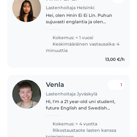
Lastenhoitaja Helsinki
Hei, olen Hnin Ei Ei Lin. Puhun
sujuvasti englantia ja olen
suomen kielessä keskitasolla.
Olen valmistumassa lukiosta
Kokemus: < 1 vuosi
Suomessa on arvokasta
Keskimääräinen vastausaika: 4
kokemusta lastenhoidosta, sillä
minuuttia
olen aiemmin..
13,00 €/h
Venla
1
Lastenhoitaja Jyväskylä
Hi, I'm a 21 year-old uni student,
future English and Swedish
teacher. I have previously had a
summer job at a preschool
Kokemus: > 4 vuotta
which gave me a lot of
Rikostaustaote lasten kanssa
experience with children aged 1-
toimimiseen