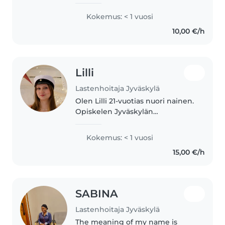
lasten kanssa ja olen luotettava
lastenvahti. Olen valmentanut 5-
Kokemus: < 1 vuosi
12 vuotiaita lapsia jalkapallossa
10,00 €/h
noin kuusi vuotta, ja siksi..
Lilli
Lastenhoitaja Jyväskylä
Olen Lilli 21-vuotias nuori nainen.
Opiskelen Jyväskylän
yliopistossa varhaiskasvatuksen
opettajaksi ja etsin lastenhoito
Kokemus: < 1 vuosi
hommia nyt kesäksi, sekä
15,00 €/h
opintojen ohelle. Minulla on
kokemusta..
SABINA
Lastenhoitaja Jyväskylä
The meaning of my name is