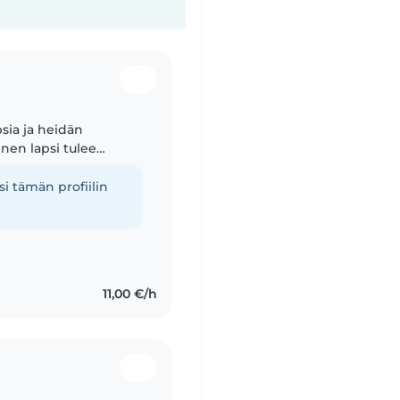
psia ja heidän
nen lapsi tulee
iselle lapselle oikeasti
i tämän profiilin
11,00 €/h