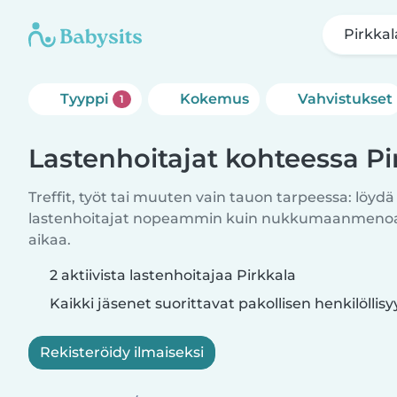
Pirkkal
Tyyppi
Kokemus
Vahvistukset
1
Lastenhoitajat kohteessa Pi
Treffit, työt tai muuten vain tauon tarpeessa: löydä
lastenhoitajat nopeammin kuin nukkumaanmenoajo
aikaa.
2 aktiivista lastenhoitajaa Pirkkala
Kaikki jäsenet suorittavat pakollisen henkilöllis
Rekisteröidy ilmaiseksi