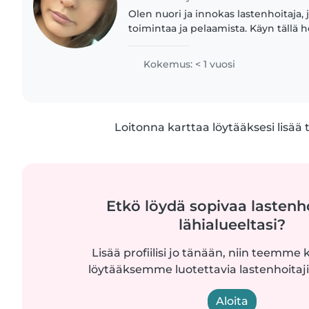
Olen nuori ja innokas lastenhoitaja, 
toimintaa ja pelaamista. Käyn tällä h
iltaisin ja viikonloppuisin (välillä myö
työskentely..
Kokemus: < 1 vuosi
Loitonna karttaa löytääksesi lisää 
Etkö löydä sopivaa lastenh
lähialueeltasi?
Lisää profiilisi jo tänään, niin teemme k
löytääksemme luotettavia lastenhoitajia
Aloita