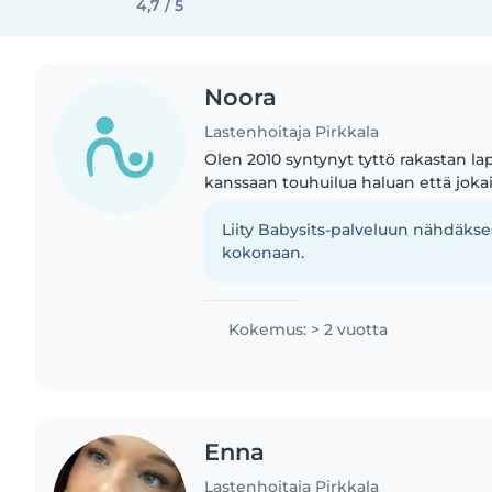
4,7 / 5
Noora
Lastenhoitaja Pirkkala
Olen 2010 syntynyt tyttö rakastan la
kanssaan touhuilua haluan että jokai
kanssani nähdyksi ja haluan olla joka
läsnä olen vastuullinen,..
Liity Babysits-palveluun nähdäkses
kokonaan.
Kokemus: > 2 vuotta
Enna
Lastenhoitaja Pirkkala