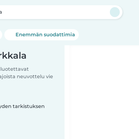
a
Enemmän suodattimia
rkkala
 luotettavat
ista neuvottelu vie
yyden tarkistuksen