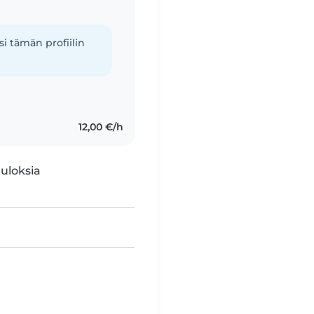
i tämän profiilin
12,00 €/h
tuloksia