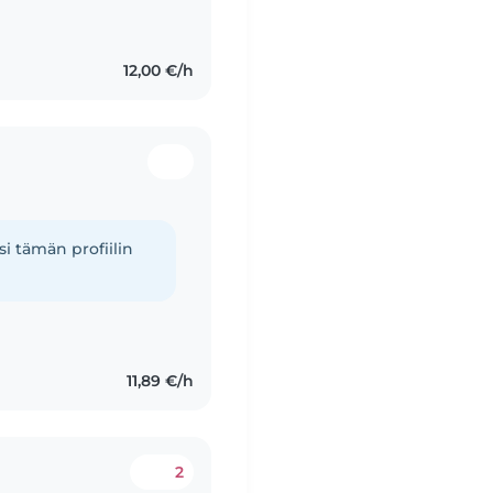
tuullinen ja ahkera.
12,00 €/h
i tämän profiilin
11,89 €/h
2