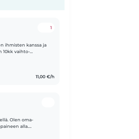
1
en ihmisten kanssa ja
n 10kk vaihto-
25-26 joten minulla on
11,00 €/h
ellä. Olen oma-
paineen alla.
lla olisi edes yksi