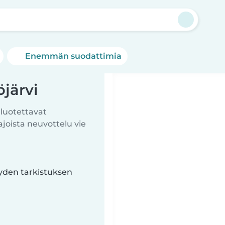
Enemmän suodattimia
öjärvi
 luotettavat
ista neuvottelu vie
yyden tarkistuksen