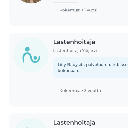
paljon myös tehdä taidetta. Olen vas
Olen..
Kokemus: < 1 vuosi
Lastenhoitaja
Lastenhoitaja Ylöjärvi
Liity Babysits-palveluun nähdäkses
kokonaan.
Kokemus: > 3 vuotta
Lastenhoitaja