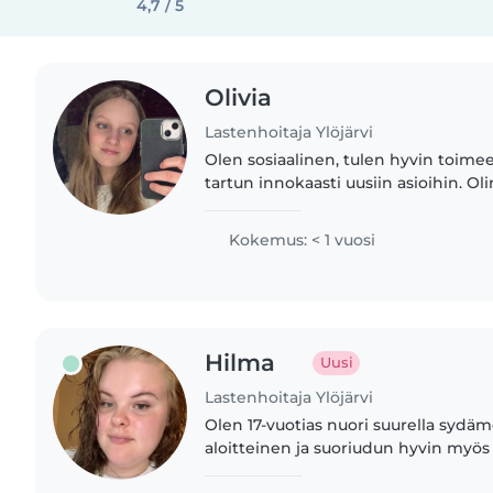
4,7 / 5
Olivia
Lastenhoitaja Ylöjärvi
Olen sosiaalinen, tulen hyvin toime
tartun innokaasti uusiin asioihin. Oli
oppilaana Yhdysvalloissa vuosina 20
erittäin vahva..
Kokemus: < 1 vuosi
Hilma
Uusi
Lastenhoitaja Ylöjärvi
Olen 17-vuotias nuori suurella sydäm
aloitteinen ja suoriudun hyvin myös 
Haluaisin, että tässä maailmassa kaiki