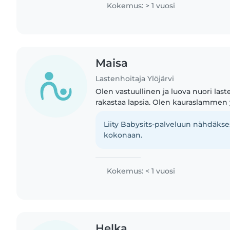
turvallinen ihminen elämässä..
Kokemus: > 1 vuosi
Maisa
Lastenhoitaja Ylöjärvi
Olen vastuullinen ja luova nuori last
rakastaa lapsia. Olen kauraslammen y
on kokemusta eri ikäisten lasten kan
peruskoulu ikäisiin...
Liity Babysits-palveluun nähdäkses
kokonaan.
Kokemus: < 1 vuosi
Helka