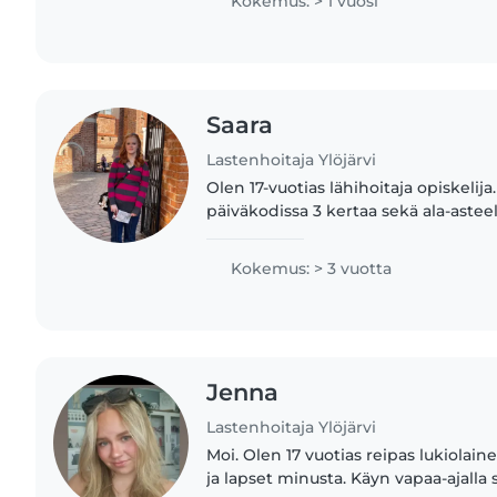
Kokemus: > 1 vuosi
Saara
Lastenhoitaja Ylöjärvi
Olen 17-vuotias lähihoitaja opiskelija.
päiväkodissa 3 kertaa sekä ala-asteel
iltapäiväkerhossa. Lapsien kanssa t
ollut osa unelmiani ja rakastan..
Kokemus: > 3 vuotta
Jenna
Lastenhoitaja Ylöjärvi
Moi. Olen 17 vuotias reipas lukiolaine
ja lapset minusta. Käyn vapaa-ajalla s