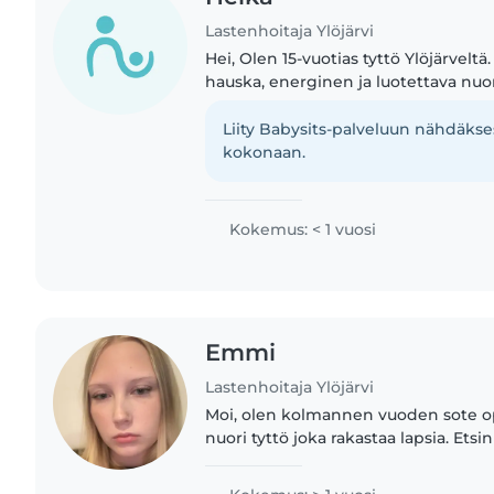
Lastenhoitaja Ylöjärvi
Hei, Olen 15-vuotias tyttö Ylöjärveltä
hauska, energinen ja luotettava nuor
toimeen lasten kanssa. Olen kärsivä
aina lasten..
Liity Babysits-palveluun nähdäkses
kokonaan.
Kokemus: < 1 vuosi
Emmi
Lastenhoitaja Ylöjärvi
Moi, olen kolmannen vuoden sote opi
nuori tyttö joka rakastaa lapsia. Etsi
opintojen ohella koulun jälkeen ja va
näyttää..