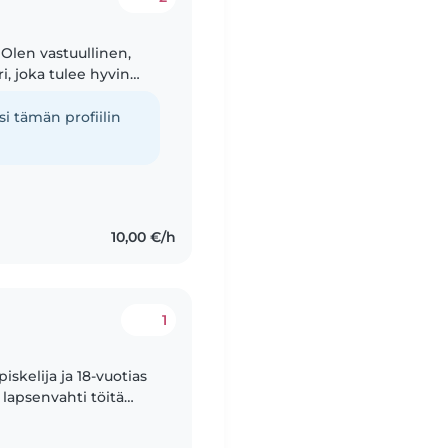
. Olen vastuullinen,
i, joka tulee hyvin
llinen ja huolehdin
i tämän profiilin
10,00 €/h
1
skelija ja 18-vuotias
n lapsenvahti töitä
paa ajalle. Minulla on