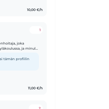
10,00 €/h
1
enhoitaja, joka
läkoulussa, ja minulla
ssa, vauvoista
i tämän profiilin
11,00 €/h
2