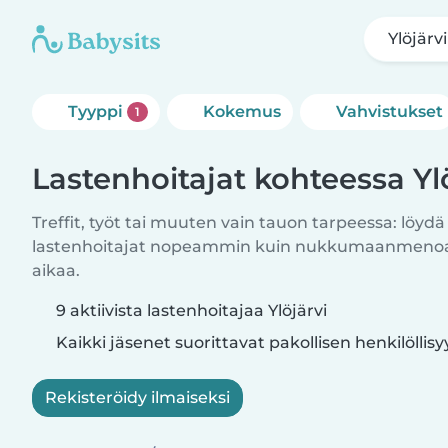
Ylöjärvi
Tyyppi
Kokemus
Vahvistukset
1
Lastenhoitajat kohteessa Yl
Treffit, työt tai muuten vain tauon tarpeessa: löydä
lastenhoitajat nopeammin kuin nukkumaanmenoajo
aikaa.
9 aktiivista lastenhoitajaa Ylöjärvi
Kaikki jäsenet suorittavat pakollisen henkilöllis
Rekisteröidy ilmaiseksi