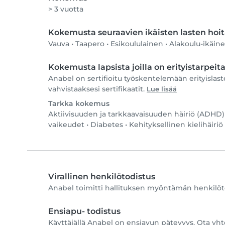
> 3 vuotta
Kokemusta seuraavien ikäisten lasten hoi
Vauva
•
Taapero
•
Esikoululainen
•
Alakoulu-ikäin
Kokemusta lapsista joilla on erityistarpeit
Anabel on sertifioitu työskentelemään erityislas
vahvistaaksesi sertifikaatit.
Lue lisää
Tarkka kokemus
Aktiivisuuden ja tarkkaavaisuuden häiriö (ADHD)
vaikeudet
•
Diabetes
•
Kehityksellinen kielihäiriö
Virallinen henkilötodistus
Anabel toimitti hallituksen myöntämän henkilöto
Ensiapu- todistus
Käyttäjällä Anabel on ensiavun pätevyys. Ota yht