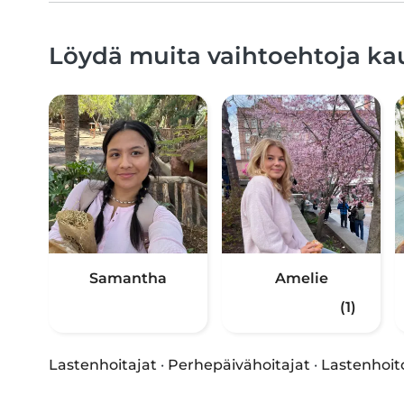
Löydä muita vaihtoehtoja ka
Samantha
Amelie
(1)
Lastenhoitajat
·
Perhepäivähoitajat
·
Lastenhoit