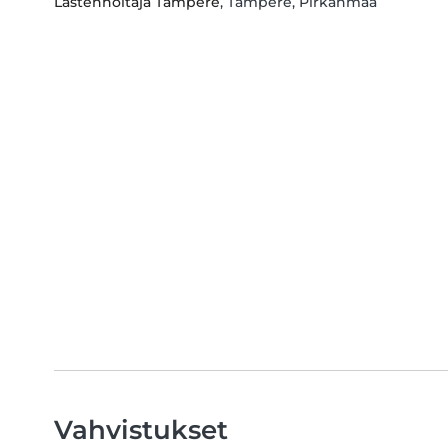
Lastenhoitaja Tampere
, Tampere, Pirkanmaa
Vahvistukset