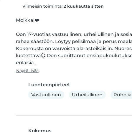
Viimeisin toiminta:
2 kuukautta sitten
Moikka!❤️

Oon 17-vuotias vastuullinen, urheilullinen ja sosiaa
rahaa säästöön. Löytyy pelisilmää ja perus maal
Kokemusta on vauvoista ala-asteikäisiin. Nuorest
luotettava💞 Oon suorittanut ensiapukoulutuksen
erilaisia..
Näytä lisää
Luonteenpiirteet
Vastuullinen
Urheilullinen
Puhelia
Kokemus