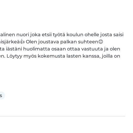
linen nuori joka etsii työtä koulun ohelle josta saisi 
aisjärkeä👍 Olen joustava palkan suhteen😊 
a iästäni huolimatta osaan ottaa vastuuta ja olen 
. Löytyy myös kokemusta lasten kanssa, joilla on 
s