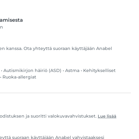
tamisesta
en
a
ten kanssa. Ota yhteyttä suoraan käyttäjään Anabel
•
Autismikirjon häiriö (ASD)
•
Astma
•
Kehitykselliset
•
Ruoka-allergiat
distuksen ja suoritti valokuvavahvistukset.
Lue lisää
eyttä suoraan käyttäjään Anabel vahvistaaksesi