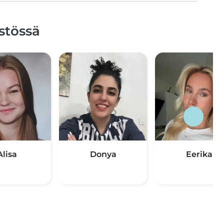
stössä
Alisa
Donya
Eerika