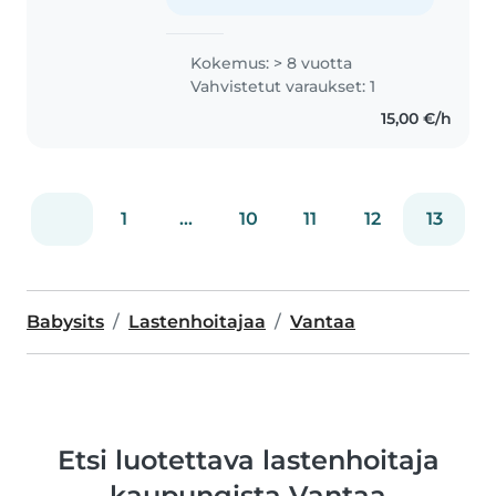
Kokemus: > 8 vuotta
Vahvistetut varaukset: 1
15,00 €/h
1
...
10
11
12
13
Babysits
Lastenhoitajaa
Vantaa
Etsi luotettava lastenhoitaja
kaupungista Vantaa