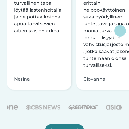
turvallinen tapa
erittäin
löytää lastenhoitajia
helppokäyttöinen
ja helpottaa kotona
sekä hyödyllinen,
apua tarvitsevien
luotettava ja siinä 
äitien ja isien arkea!
monia turva- ja
henkilöllisyyden
vahvistusjärjestelm
, jotka saavat jäsen
tuntemaan olonsa
turvalliseksi.
Nerina
Giovanna