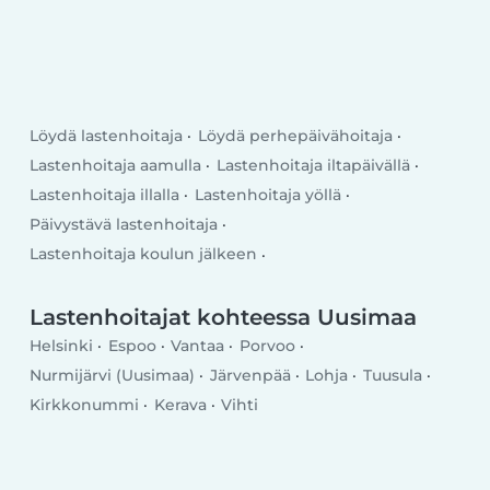
Löydä lastenhoitaja
Löydä perhepäivähoitaja
Lastenhoitaja aamulla
Lastenhoitaja iltapäivällä
Lastenhoitaja illalla
Lastenhoitaja yöllä
Päivystävä lastenhoitaja
Lastenhoitaja koulun jälkeen
Lastenhoitaja arkipäivällä
Lastenhoitaja viikonlopulla
Lastenhoitajat kohteessa Uusimaa
Helsinki
Espoo
Vantaa
Porvoo
Nurmijärvi (Uusimaa)
Järvenpää
Lohja
Tuusula
Kirkkonummi
Kerava
Vihti