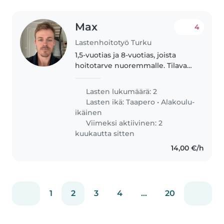
Max
4
Lastenhoitotyö Turku
1,5-vuotias ja 8-vuotias, joista
hoitotarve nuoremmalle. Tilava
omakotitalo, missä omat
huoneet ja ulkona piha tytöille. N.
Lasten lukumäärä: 2
500m päässä myös leikkipuisto.
Lasten ikä:
Taapero
•
Alakoulu-
Perheessä myös 20kg koira,..
ikäinen
Viimeksi aktiivinen: 2
kuukautta sitten
14,00 €/h
1
2
3
4
...
20