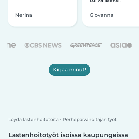
turvalliseksi.
Nerina
Giovanna
Kirjaa minut!
Löydä lastenhoitotöitä
Perhepäivähoitajan työt
Lastenhoitotyöt isoissa kaupungeissa