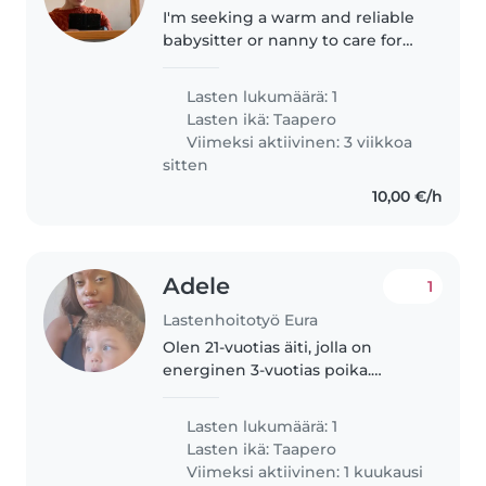
I'm seeking a warm and reliable
babysitter or nanny to care for
our independent, friendly
toddler in our home. I'd love
Lasten lukumäärä: 1
someone comfortable with
Lasten ikä:
Taapero
cooking and light chores. Our
Viimeksi aktiivinen: 3 viikkoa
little..
sitten
10,00 €/h
Adele
1
Lastenhoitotyö Eura
Olen 21-vuotias äiti, jolla on
energinen 3-vuotias poika.
Tarvitsen lapsenvahtia perjantain
menoa varten
Lasten lukumäärä: 1
Lasten ikä:
Taapero
Viimeksi aktiivinen: 1 kuukausi