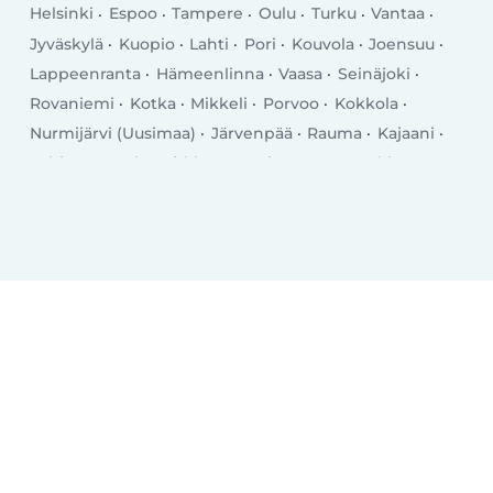
Helsinki
Espoo
Tampere
Oulu
Turku
Vantaa
Jyväskylä
Kuopio
Lahti
Pori
Kouvola
Joensuu
Lappeenranta
Hämeenlinna
Vaasa
Seinäjoki
Rovaniemi
Kotka
Mikkeli
Porvoo
Kokkola
Nurmijärvi (Uusimaa)
Järvenpää
Rauma
Kajaani
Lohja
Tuusula
Kirkkonummi
Kerava
Nokia
Savonlinna
Riihimäki
Vihti
Salo
Sastamala
Kangasala
Raisio