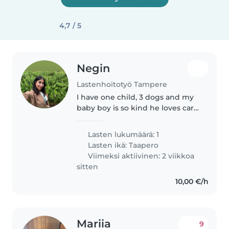
4,7 / 5
Negin
Lastenhoitotyö Tampere
I have one child, 3 dogs and my
baby boy is so kind he loves car
and go out with his bike and
active boy and lovley!
Lasten lukumäärä: 1
Lasten ikä:
Taapero
Viimeksi aktiivinen: 2 viikkoa
sitten
10,00 €/h
Mariia
9