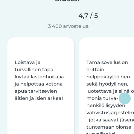
4,7 / 5
+3 400 arvostelua
Loistava ja
Tämä sovellus on
turvallinen tapa
erittäin
löytää lastenhoitajia
helppokäyttöinen
ja helpottaa kotona
sekä hyödyllinen,
apua tarvitsevien
luotettava ja siinä 
äitien ja isien arkea!
monia turva- ja
henkilöllisyyden
vahvistusjärjestelm
, jotka saavat jäsen
tuntemaan olonsa