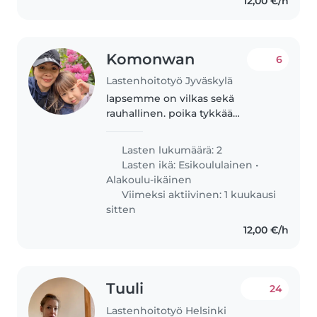
12,00 €/h
Komonwan
6
Lastenhoitotyö Jyväskylä
lapsemme on vilkas sekä
rauhallinen. poika tykkää
Legoista, tyttö tykkää
piirustuksista.
Lasten lukumäärä: 2
Lasten ikä:
Esikoululainen
•
Alakoulu-ikäinen
Viimeksi aktiivinen: 1 kuukausi
sitten
12,00 €/h
Tuuli
24
Lastenhoitotyö Helsinki