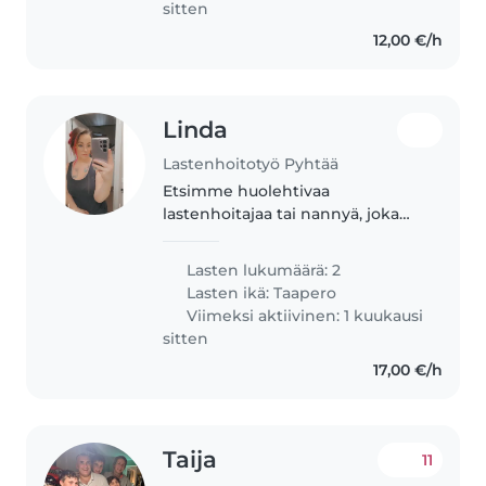
sitten
12,00 €/h
Linda
Lastenhoitotyö Pyhtää
Etsimme huolehtivaa
lastenhoitajaa tai nannyä, joka
voi huolehtia kahdesta
leikkisästä, hauskasta ja
Lasten lukumäärä: 2
älykkäästä lapsestamme.
Lasten ikä:
Taapero
Puhumme ruotsia ja suomea,
Viimeksi aktiivinen: 1 kuukausi
lapset ymmärtävät hieman
sitten
suomea..
17,00 €/h
Taija
11