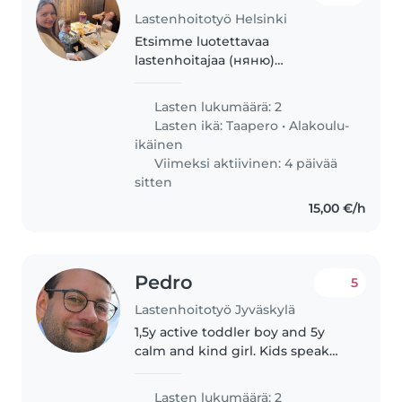
Lastenhoitotyö Helsinki
Etsimme luotettavaa
lastenhoitajaa (няню)
arkiaamuihin ajalle . Tarvitsen
hoitajaa arkipäivinä klo 6:00 –
Lasten lukumäärä: 2
8:00 (yhteensä 7 aamua). Pojan
Lasten ikä:
Taapero
•
Alakoulu-
voi viedä päiväkotiin myös 7.30,
ikäinen
mutta maksan..
Viimeksi aktiivinen: 4 päivää
sitten
15,00 €/h
Pedro
5
Lastenhoitotyö Jyväskylä
1,5y active toddler boy and 5y
calm and kind girl. Kids speak
Finnish and Portuguese. Parents
speak Finnish, Portuguese and
Lasten lukumäärä: 2