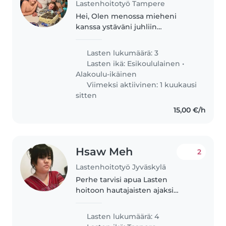
Lastenhoitotyö Tampere
Hei, Olen menossa mieheni
kanssa ystäväni juhliin
Tampereella lauantaina illalla 4.7.
Olemme vuokranneet
Lasten lukumäärä: 3
keskustasta ison Airbb asunnon.
Lasten ikä:
Esikoululainen
•
Juhlat ovat vain 100 m asunnolta.
Alakoulu-ikäinen
Emme ole..
Viimeksi aktiivinen: 1 kuukausi
sitten
15,00 €/h
Hsaw Meh
2
Lastenhoitotyö Jyväskylä
Perhe tarvisi apua Lasten
hoitoon hautajaisten ajaksi
pariksi tunniksi. Lapset ovat
todella iloisia ja itse ohjautuvia ja
Lasten lukumäärä: 4
kohteliaita. Yhdellä lapsista