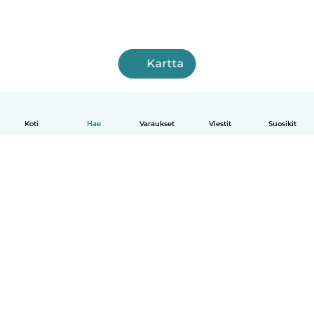
Kartta
Koti
Hae
Varaukset
Viestit
Suosikit
Suomi
Näin se toimii
Ohje
Ehdot & tietosuoja
Hinnoittelu
Yrityksen tiedot
Babysits for Work
Yhteisönormit