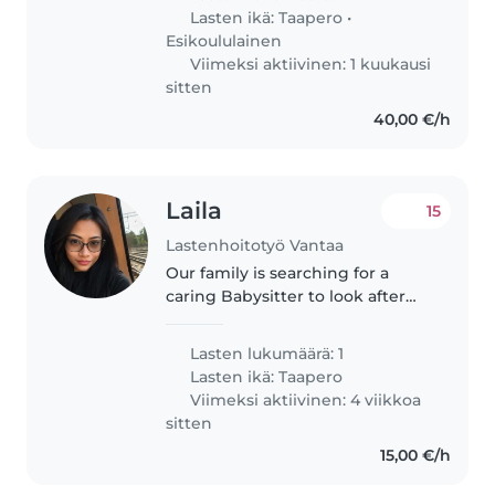
English. We are looking for a
Lasten ikä:
Taapero
•
babysitter to spend at least..
Esikoululainen
Viimeksi aktiivinen: 1 kuukausi
sitten
40,00 €/h
Laila
15
Lastenhoitotyö Vantaa
Our family is searching for a
caring Babysitter to look after
our friendly and playful toddler
at home. Reliability and a gentle
Lasten lukumäärä: 1
approach are preferred—feel
Lasten ikä:
Taapero
free to reach out to arrange..
Viimeksi aktiivinen: 4 viikkoa
sitten
15,00 €/h