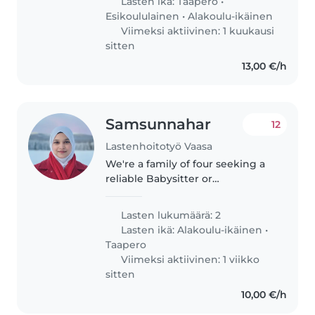
Lasten ikä:
Taapero
•
autismin diagnoosi, mutta lapsi..
Esikoululainen
•
Alakoulu-ikäinen
Viimeksi aktiivinen: 1 kuukausi
sitten
13,00 €/h
Samsunnahar
12
Lastenhoitotyö Vaasa
We're a family of four seeking a
reliable Babysitter or
Childminder to care for our two
energetic children, a
Lasten lukumäärä: 2
gradeschooler and a toddler. Our
Lasten ikä:
Alakoulu-ikäinen
•
kids are playful, curious, and full
Taapero
of..
Viimeksi aktiivinen: 1 viikko
sitten
10,00 €/h