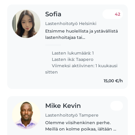
Sofia
42
Lastenhoitotyö Helsinki
Etsimme huolellista ja ystävällistä
lastenhoitajaa tai
perhepäivähoitajaa hoitamaan 4-
vuotiaata energiaa purkavaa ja
Lasten lukumäärä: 1
puheliasta pikkutyttöä.
Lasten ikä:
Taapero
Lemmikkieläimiin ja
Viimeksi aktiivinen: 1 kuukausi
ruoanlaittoon tottunut..
sitten
15,00 €/h
Mike Kevin
Lastenhoitotyö Tampere
Olemme viisihenkinen perhe.
Meillä on kolme poikaa, iältään 0,