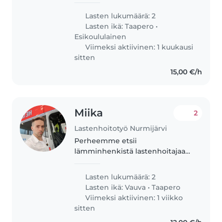
3 ja 6 vuotta. Etsimme henkilöä,
joka voisi satunnaisesti hoitaa
Lasten lukumäärä: 2
poikiamme silloin, kun meillä on
Lasten ikä:
Taapero
•
muita menoja. Tällä..
Esikoululainen
Viimeksi aktiivinen: 1 kuukausi
sitten
15,00 €/h
Miika
2
Lastenhoitotyö Nurmijärvi
Perheemme etsii
lämminhenkistä lastenhoitajaa
huolehtimaan kahdesta
energisestä ja puheliaasta
Lasten lukumäärä: 2
lapsestamme. Toivomme, että
Lasten ikä:
Vauva
•
Taapero
hoitaja viihtyy lastemme kanssa
Viimeksi aktiivinen: 1 viikko
kotona. Ota rohkeasti yhteyttä..
sitten