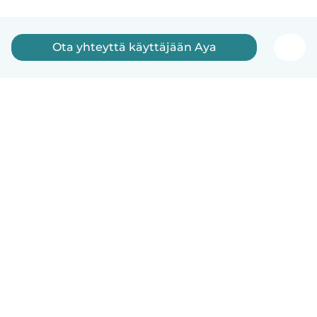
Ota yhteyttä käyttäjään Aya
Suomi
Näin se toimii
Ohje
Ehdot & tietosuoja
Hinnoittelu
Yrityksen tiedot
Babysits for Work
Yhteisönormit