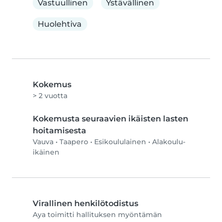
Vastuullinen
Ystävällinen
Huolehtiva
Kokemus
> 2 vuotta
Kokemusta seuraavien ikäisten lasten
hoitamisesta
Vauva
•
Taapero
•
Esikoululainen
•
Alakoulu-
ikäinen
Virallinen henkilötodistus
Aya toimitti hallituksen myöntämän