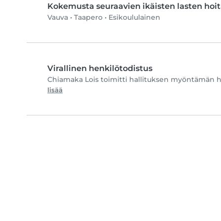
Kokemusta seuraavien ikäisten lasten hoi
Vauva
•
Taapero
•
Esikoululainen
Virallinen henkilötodistus
Chiamaka Lois toimitti hallituksen myöntämän he
lisää