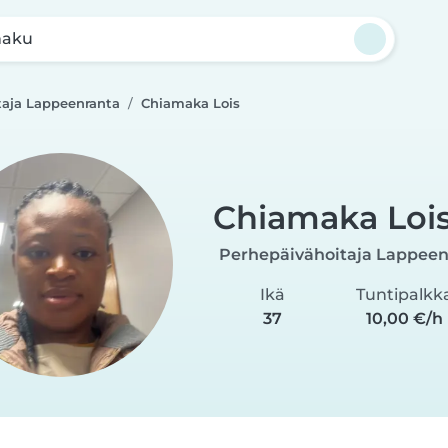
haku
taja Lappeenranta
Chiamaka Lois
Chiamaka Loi
Perhepäivähoitaja Lappeen
Ikä
Tuntipalkk
37
10,00 €/h