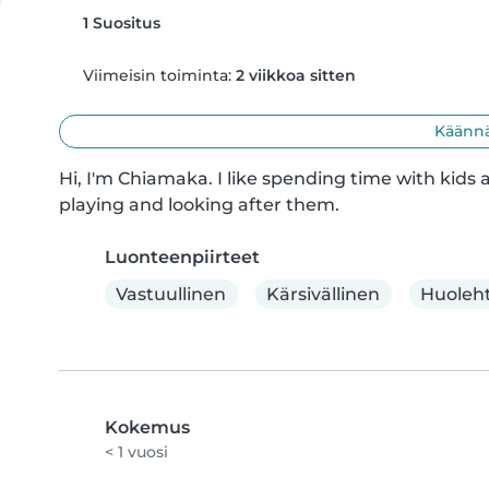
1 Suositus
Viimeisin toiminta:
2 viikkoa sitten
Käännä
Hi, I'm Chiamaka. I like spending time with kids a
playing and looking after them.
Luonteenpiirteet
Vastuullinen
Kärsivällinen
Huoleht
Kokemus
< 1 vuosi