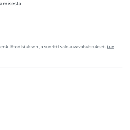
tamisesta
nkilötodistuksen ja suoritti valokuvavahvistukset.
Lue