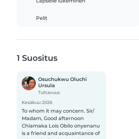
Lapselle lukeminen
Pelit
1 Suositus
Osuchukwu Oluchi
Ursula
Tuttavuus
Kesäkuu 2026
To whom it may concern. Sir/
Madam, Good afternoon
Chiamaka Lois Obilo onyenanu
is a friend and acquaintance of