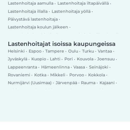
Lastenhoitaja aamulla
Lastenhoitaja iltapäivällä
Lastenhoitaja illalla
Lastenhoitaja yöllä
Päivystävä lastenhoitaja
Lastenhoitaja koulun jälkeen
Lastenhoitaja arkipäivällä
Lastenhoitaja viikonlopulla
Lastenhoitajat isoissa kaupungeissa
Helsinki
Espoo
Tampere
Oulu
Turku
Vantaa
Jyväskylä
Kuopio
Lahti
Pori
Kouvola
Joensuu
Lappeenranta
Hämeenlinna
Vaasa
Seinäjoki
Rovaniemi
Kotka
Mikkeli
Porvoo
Kokkola
Nurmijärvi (Uusimaa)
Järvenpää
Rauma
Kajaani
Lohja
Tuusula
Kirkkonummi
Kerava
Nokia
Savonlinna
Riihimäki
Vihti
Salo
Sastamala
Kangasala
Raisio