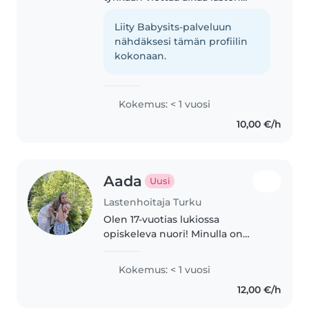
kanssa. Tulen hyvin toimeen eri-
ikäisten lasten kanssa. Olen
Liity Babysits-palveluun
aiemmin hoitanut sukulaisteni
nähdäksesi tämän profiilin
lapsia sekä olin TET-
kokonaan.
työharjoittelussa..
Kokemus: < 1 vuosi
10,00 €/h
Aada
Uusi
Lastenhoitaja Turku
Olen 17-vuotias lukiossa
opiskeleva nuori! Minulla on
kokemusta lapsista sillä minulla
on nuorempia sisaruksia ja olen
Kokemus: < 1 vuosi
toiminu lapsenvahtina
12,00 €/h
ystäväperheille. Olen rauhallinen,
kärsivällinen..