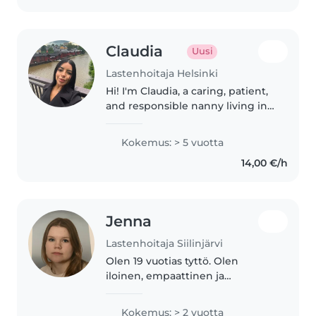
Claudia
Uusi
Lastenhoitaja Helsinki
Hi! I'm Claudia, a caring, patient,
and responsible nanny living in
Helsinki. I speak English and
Spanish, and I have several years
Kokemus: > 5 vuotta
of childcare experience in
14,00 €/h
Colombia, Italy, and..
Jenna
Lastenhoitaja Siilinjärvi
Olen 19 vuotias tyttö. Olen
iloinen, empaattinen ja
luotettava. Minulla on kokemusta
monen ikäisistä lapsista ja tukea
Kokemus: > 2 vuotta