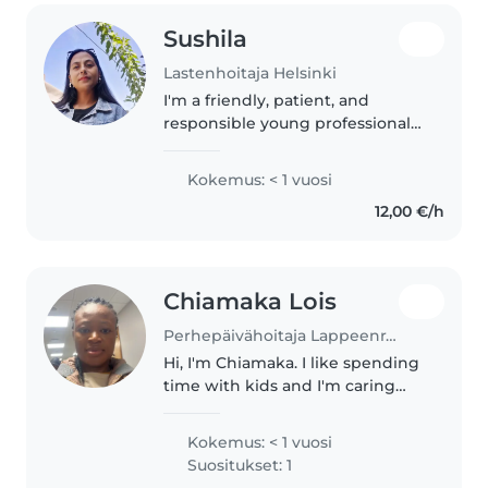
Sushila
Lastenhoitaja Helsinki
I'm a friendly, patient, and
responsible young professional
in my mid-30s with a Bachelor's
degree. I have 8 years
Kokemus: < 1 vuosi
experience of teaching in my
12,00 €/h
home country, Here in Finland I
don't..
Chiamaka Lois
Perhepäivähoitaja Lappeenranta
Hi, I'm Chiamaka. I like spending
time with kids and I'm caring
and reliable. I can help with
feeding, playing and looking
Kokemus: < 1 vuosi
after them.
Suositukset: 1