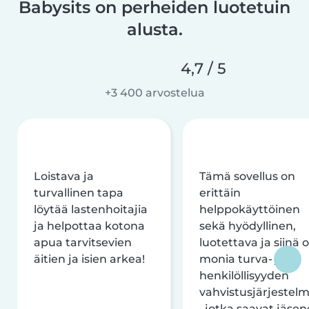
Babysits on perheiden luotetuin
alusta.
4,7 / 5
+3 400 arvostelua
Loistava ja
Tämä sovellus on
turvallinen tapa
erittäin
löytää lastenhoitajia
helppokäyttöinen
ja helpottaa kotona
sekä hyödyllinen,
apua tarvitsevien
luotettava ja siinä 
äitien ja isien arkea!
monia turva- ja
henkilöllisyyden
vahvistusjärjestelm
, jotka saavat jäsen