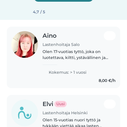
4,7 / 5
Aino
Lastenhoitaja Salo
Olen 17-vuotias tyttö, joka on
luotettava, kiltti, ystävällinen ja
empaattinen. Harrastan
laulamista ja isos toimintaa.
Kokemus: > 1 vuosi
Minulla on 4 sisarusta, joista yksi
8,00 €/h
on päiväkoti ikäinen, kaksi..
Elvi
Uusi
Lastenhoitaja Helsinki
Olen 15-vuotias nuori tyttö ja
tykkään viettää aikaa lasten