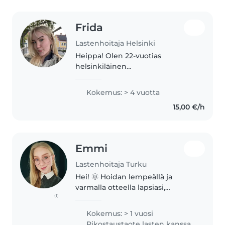
Frida
Lastenhoitaja Helsinki
Heippa! Olen 22-vuotias
helsinkiläinen
kulttuurituotannon opiskelija.
Harrastan lukemista, musiikkia,
Kokemus: > 4 vuotta
piirtämistä ja käsitöitä.
15,00 €/h
Emmi
Lastenhoitaja Turku
Hei! 🌞 Hoidan lempeällä ja
varmalla otteella lapsiasi,
(1)
tarvitsetpa sitten aikaa levolle,
työlle, vapaa-ajalle tai
Kokemus: > 1 vuosi
ihmissuhteille.👩🏼🍼❣️ Teen
Rikostaustaote lasten kanssa