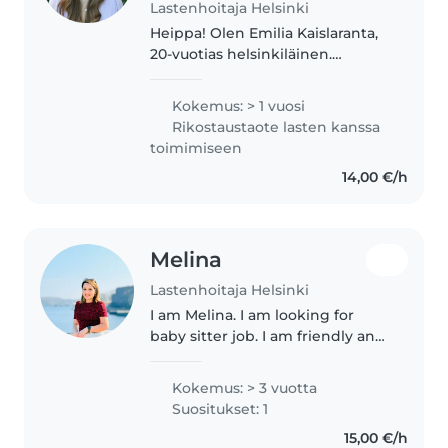
Lastenhoitaja Helsinki
Heippa! Olen Emilia Kaislaranta,
20-vuotias helsinkiläinen.
Valmistuin keväällä
koulunkäynnin ohjaajaksi ja
Kokemus: > 1 vuosi
minulla on 2 vuoden kokemus
Rikostaustaote lasten kanssa
yläkoulun vaativan erityistuen
toimimiseen
luokalla työskentelystä...
14,00 €/h
Melina
Lastenhoitaja Helsinki
I am Melina. I am looking for
baby sitter job. I am friendly and
handle my responsibilities very
carefully.
Kokemus: > 3 vuotta
Suositukset: 1
15,00 €/h