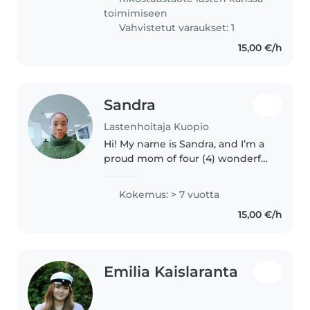
mielelläni myös kodinhoidollisia
toimimiseen
tehtäviä...
Vahvistetut varaukset: 1
15,00 €/h
Sandra
Lastenhoitaja Kuopio
Hi! My name is Sandra, and I’m a
proud mom of four (4) wonderful
children, ages 7,5,4 and 2. Being
a mother has given me lots of
Kokemus: > 7 vuotta
hands-on experience caring for
15,00 €/h
kids of all ages from..
Emilia Kaislaranta