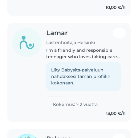
tarvitsevista lapsista. Tulen
10,00 €/h
helposti lasten kanssa toimeen..
Lamar
Lastenhoitaja Helsinki
I'm a friendly and responsible
teenager who loves taking care
of children. With about 5 years of
experience, I'm comfortable with
Liity Babysits-palveluun
babies, toddlers, and
nähdäksesi tämän profiilin
preschoolers. I can help with..
kokonaan.
Kokemus: > 2 vuotta
13,00 €/h