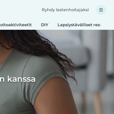
Ryhdy lastenhoitajaksi
oitoaktiviteetit
DIY
Lapsiystävälliset reseptit
en kanssa