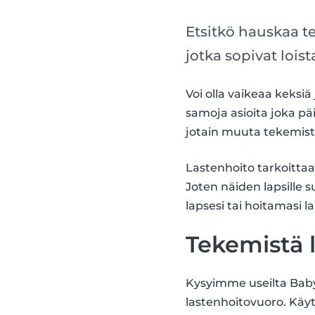
Etsitkö hauskaa t
jotka sopivat lois
Voi olla vaikeaa keksiä
samoja asioita joka pä
jotain muuta tekemist
Lastenhoito tarkoittaa
Joten näiden lapsille 
lapsesi tai hoitamasi la
Tekemistä l
Kysyimme useilta Babys
lastenhoitovuoro. Kä