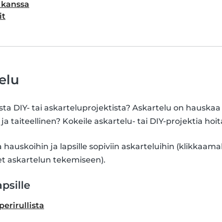
 kanssa
it
elu
sta DIY- tai askarteluprojektista? Askartelu on hauskaa 
 ja taiteellinen? Kokeile askartelu- tai DIY-projektia hoi
a hauskoihin ja lapsille sopiviin askarteluihin (klikkaama
t askartelun tekemiseen).
psille
erirullista