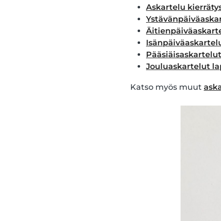
Askartelu kierräty
Ystävänpäiväaskart
Äitienpäiväaskarte
Isänpäiväaskartelu
Pääsiäisaskartelut 
Jouluaskartelut la
Katso myös muut
aska