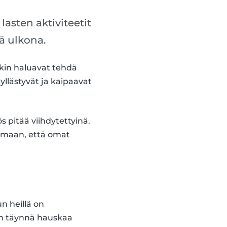
asten aktiviteetit
tä ulkona.
enkin haluavat tehdä
yllästyvät ja kaipaavat
s pitää viihdytettyinä.
tamaan, että omat
n heillä on
an täynnä hauskaa