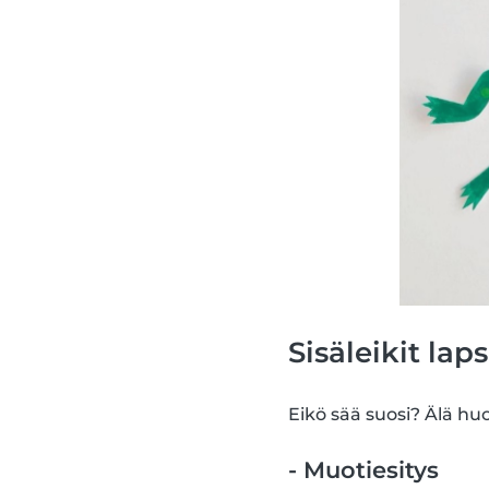
Sisäleikit laps
Eikö sää suosi? Älä huol
- Muotiesitys