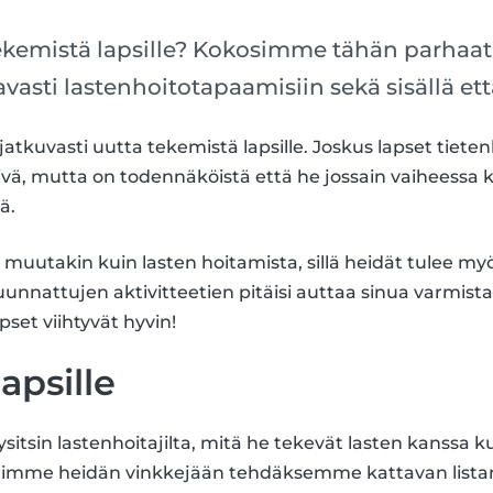
ekemistä lapsille? Kokosimme tähän parhaat l
tavasti lastenhoitotapaamisiin sekä sisällä et
 jatkuvasti uutta tekemistä lapsille. Joskus lapset tiet
ivä, mutta on todennäköistä että he jossain vaiheessa k
ä.
 muutakin kuin lasten hoitamista, sillä heidät tulee myö
suunnattujen aktivitteetien pitäisi auttaa sinua varmis
pset viihtyvät hyvin!
apsille
itsin lastenhoitajilta, mitä he tekevät lasten kanssa ku
ytimme heidän vinkkejään tehdäksemme kattavan list