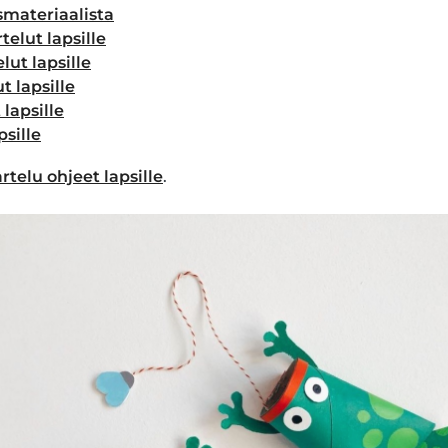
smateriaalista
elut lapsille
lut lapsille
t lapsille
lapsille
psille
rtelu ohjeet lapsille
.