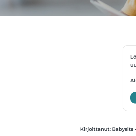
Lö
uu
Al
Kirjoittanut: Babysits
•