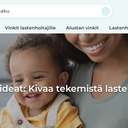
haku
Vinkit lastenhoitajille
Alustan vinkit
Lastenh
ideat: Kivaa tekemistä last