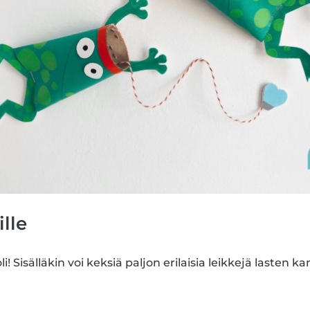
ille
i! Sisälläkin voi keksiä paljon erilaisia leikkejä lasten ka